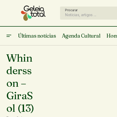
Procurar
Últimas notícias
Agenda Cultural
Hom
Whin
derss
on –
GiraS
ol (13)