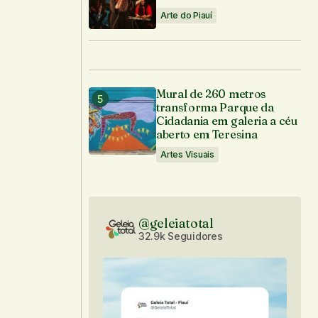
Arte do Piauí
Mural de 260 metros
transforma Parque da
Cidadania em galeria a céu
aberto em Teresina
Artes Visuais
@geleiatotal
32.9k Seguidores