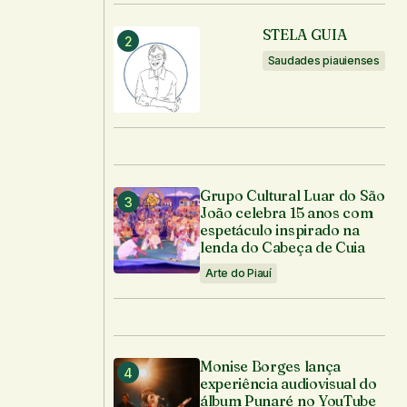
STELA GUIA
Saudades piauienses
Grupo Cultural Luar do São
João celebra 15 anos com
espetáculo inspirado na
lenda do Cabeça de Cuia
Arte do Piauí
Monise Borges lança
experiência audiovisual do
álbum Punaré no YouTube