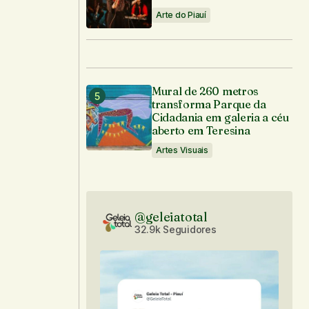
Arte do Piauí
Mural de 260 metros
transforma Parque da
Cidadania em galeria a céu
aberto em Teresina
Artes Visuais
@geleiatotal
32.9k Seguidores