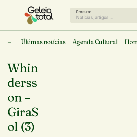
Procurar
Últimas notícias
Agenda Cultural
Hom
Whin
derss
on –
GiraS
ol (3)