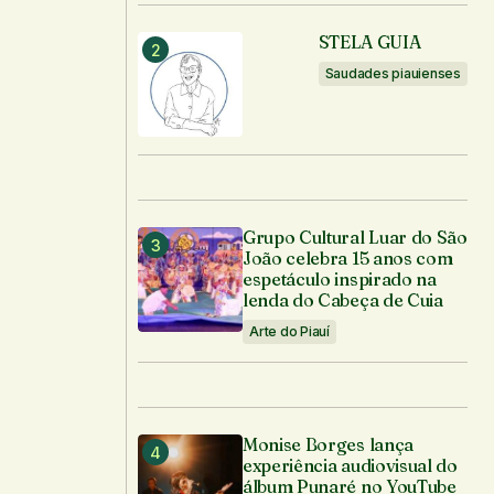
STELA GUIA
Saudades piauienses
Grupo Cultural Luar do São
João celebra 15 anos com
espetáculo inspirado na
lenda do Cabeça de Cuia
Arte do Piauí
Monise Borges lança
experiência audiovisual do
álbum Punaré no YouTube