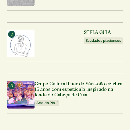
Seu nome
*
STELA GUIA
Seu e-mail
*
Saudades piauienses
Enviar comentário
Grupo Cultural Luar do São João celebra
15 anos com espetáculo inspirado na
lenda do Cabeça de Cuia
Arte do Piauí