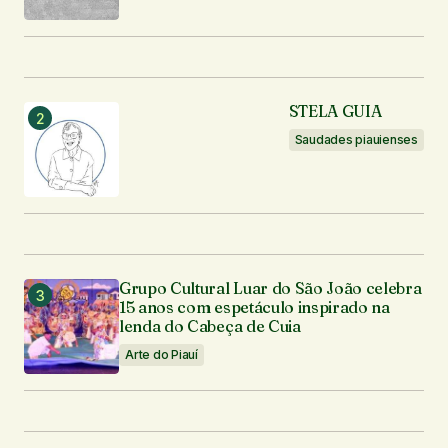
Seu nome
*
STELA GUIA
Seu e-mail
*
Saudades piauienses
Enviar comentário
Grupo Cultural Luar do São João celebra
15 anos com espetáculo inspirado na
lenda do Cabeça de Cuia
Arte do Piauí