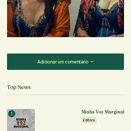
Adicionar um comentário
Adicionar um comentário
Top News
O seu endereço de e-mail não será publicado.
Campos obrigatórios são marcados com
*
Minha Voz Marginal
Comentário
*
Editora