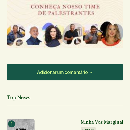
Adicionar um comentário
Adicionar um comentário
Top News
O seu endereço de e-mail não será publicado.
Campos obrigatórios são marcados com
*
Minha Voz Marginal
Comentário
*