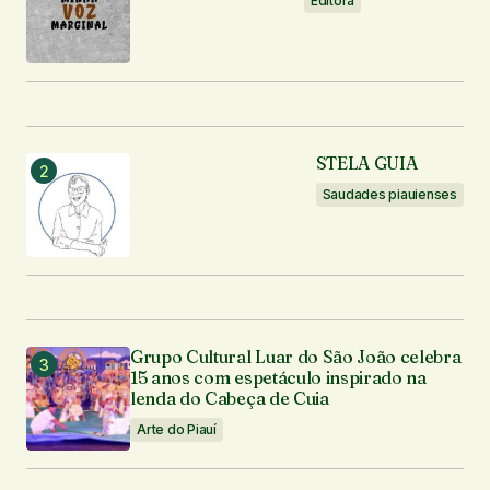
Editora
Seu nome
*
STELA GUIA
Seu e-mail
*
Saudades piauienses
Enviar comentário
Grupo Cultural Luar do São João celebra
15 anos com espetáculo inspirado na
lenda do Cabeça de Cuia
Arte do Piauí