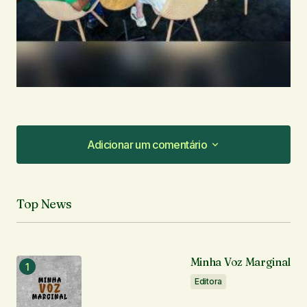
Adicionar um comentário
Adicionar um comentário
Top News
O seu endereço de e-mail não será publicado.
Campos obrigatórios são marcados com
*
Minha Voz Marginal
Comentário
*
Editora