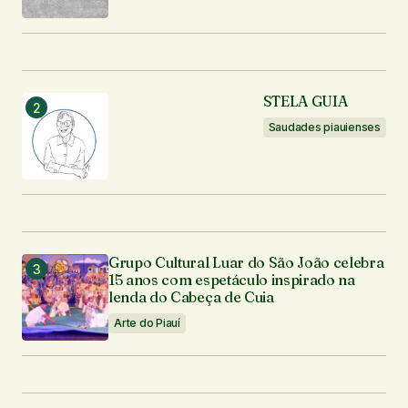
Seu nome
*
STELA GUIA
Seu e-mail
*
Saudades piauienses
Enviar comentário
Grupo Cultural Luar do São João celebra
15 anos com espetáculo inspirado na
lenda do Cabeça de Cuia
Arte do Piauí