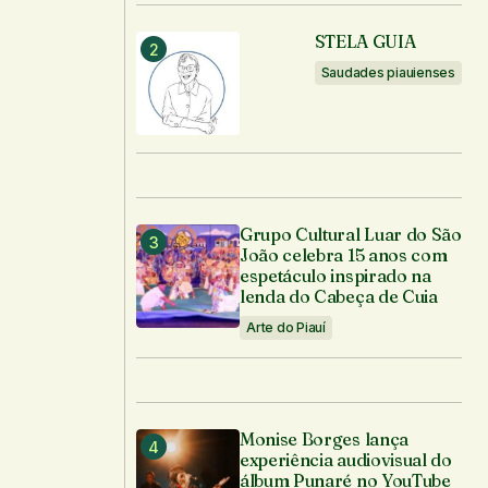
STELA GUIA
Saudades piauienses
Grupo Cultural Luar do São
João celebra 15 anos com
espetáculo inspirado na
lenda do Cabeça de Cuia
Arte do Piauí
Monise Borges lança
experiência audiovisual do
álbum Punaré no YouTube