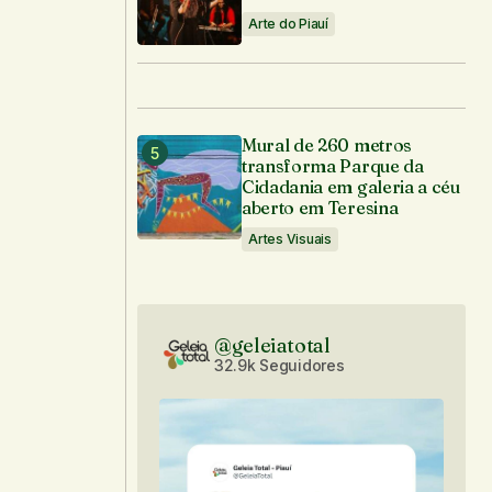
Arte do Piauí
Mural de 260 metros
transforma Parque da
Cidadania em galeria a céu
aberto em Teresina
Artes Visuais
@geleiatotal
32.9k Seguidores