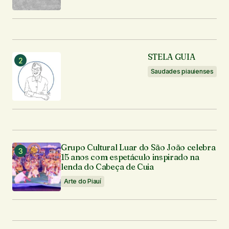
Seu nome
*
STELA GUIA
Seu e-mail
*
Saudades piauienses
Enviar comentário
Grupo Cultural Luar do São João celebra
15 anos com espetáculo inspirado na
lenda do Cabeça de Cuia
Arte do Piauí