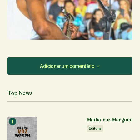
Adicionar um comentário
Adicionar um comentário
Top News
O seu endereço de e-mail não será publicado.
Campos obrigatórios são marcados com
*
Minha Voz Marginal
Comentário
*
Editora