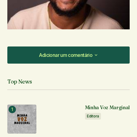
Adicionar um comentário
Adicionar um comentário
Top News
O seu endereço de e-mail não será publicado.
Campos obrigatórios são marcados com
*
Minha Voz Marginal
Comentário
*
Editora