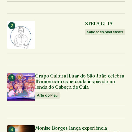
Seu nome
*
STELA GUIA
Seu e-mail
*
Saudades piauienses
Enviar comentário
Grupo Cultural Luar do São João celebra
15 anos com espetáculo inspirado na
lenda do Cabeça de Cuia
Arte do Piauí
Monise Borges lança experiência