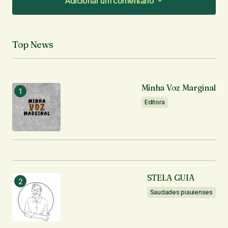
Adicionar um comentário
Adicionar um comentário
Top News
O seu endereço de e-mail não será publicado.
Campos obrigatórios são marcados com
*
Minha Voz Marginal
Comentário
*
Editora
Seu nome
*
STELA GUIA
Seu e-mail
*
Saudades piauienses