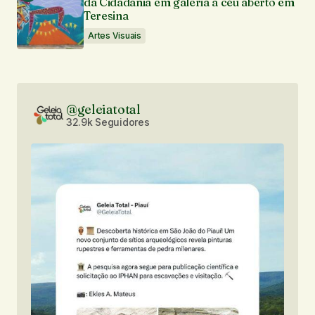
da Cidadania em galeria a céu aberto em
Teresina
Artes Visuais
@geleiatotal
32.9k Seguidores