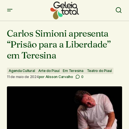
Carlos Simioni apresenta “Prisão para a Liberdade” em
Teresina
Carlos Simioni apresenta
“Prisão para a Liberdade”
em Teresina
Agenda Cultural
Arte do Piauí
Em Teresina
Teatro do Piauí
11 de maio de 2024
por
Alisson Carvalho
0