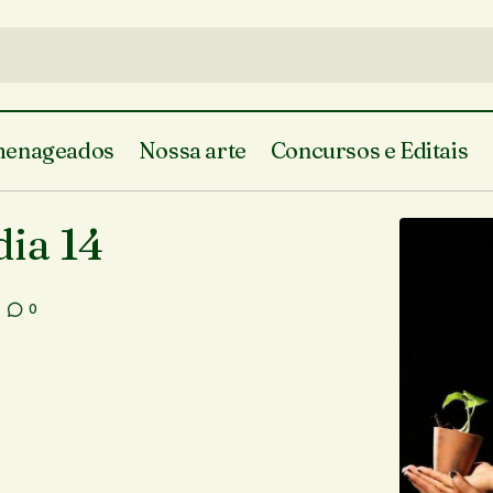
enageados
Nossa arte
Concursos e Editais
Agenda: “MEMÓRIAS” dia 14
Agenda Cultural
Em Teresina
ia 14
0