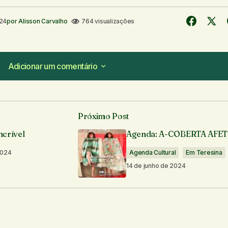
024
por
Alisson Carvalho
764 visualizações
Adicionar um comentário
Adicionar um comentário
Próximo Post
á publicado.
Campos obrigatórios são marcados com
*
ncrível
Agenda: A-COBERTA AFE
2024
Agenda Cultural
Em Teresina
14 de junho de 2024
Seu e-mail
*