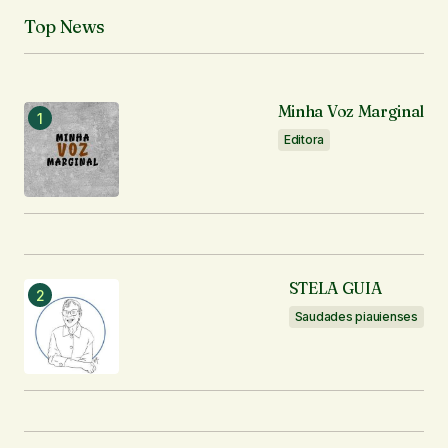
Top News
O seu endereço de e-mail não será publicado.
Campos obrigatórios são marcados com
*
Minha Voz Marginal
Comentário
*
Editora
Seu nome
*
STELA GUIA
Seu e-mail
*
Saudades piauienses
Enviar comentário