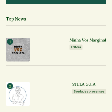
Adicionar um comentário
Top News
O seu endereço de e-mail não será publicado.
Campos obrigatórios são marcados com
*
Minha Voz Marginal
Comentário
*
Editora
Seu nome
*
STELA GUIA
Seu e-mail
*
Saudades piauienses
Enviar comentário