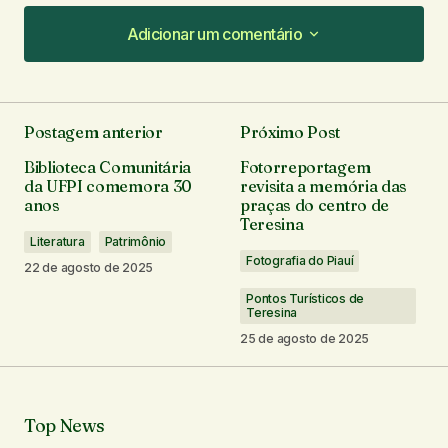
Adicionar um comentário
Adicionar um comentário
Postagem anterior
Próximo Post
O seu endereço de e-mail não será publicado.
Biblioteca Comunitária
Fotorreportagem
Campos obrigatórios são marcados com
*
da UFPI comemora 30
revisita a memória das
anos
praças do centro de
Teresina
Comentário
*
Literatura
Patrimônio
Fotografia do Piauí
22 de agosto de 2025
Pontos Turísticos de
Teresina
25 de agosto de 2025
Seu nome
*
Seu e-mail
*
Top News