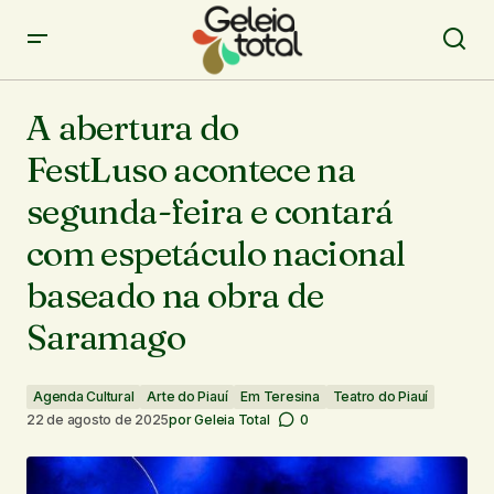
A abertura do FestLuso acontece na segunda-
feira e contará com espetáculo nacional baseado na
A abertura do
obra de Saramago
FestLuso acontece na
segunda-feira e contará
com espetáculo nacional
baseado na obra de
Saramago
Agenda Cultural
Arte do Piauí
Em Teresina
Teatro do Piauí
22 de agosto de 2025
por
Geleia Total
0