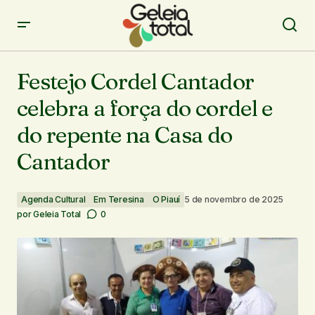
Festejo Cordel Cantador celebra a força do cordel e do
repente na Casa do Cantador
Festejo Cordel Cantador
celebra a força do cordel e
do repente na Casa do
Cantador
Agenda Cultural
Em Teresina
O Piauí
5 de novembro de 2025
por
Geleia Total
0