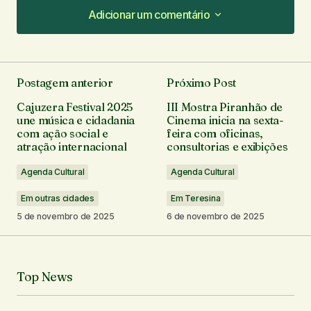
Adicionar um comentário
Adicionar um comentário
Postagem anterior
Próximo Post
O seu endereço de e-mail não será publicado.
Cajuzera Festival 2025
III Mostra Piranhão de
Campos obrigatórios são marcados com
*
une música e cidadania
Cinema inicia na sexta-
com ação social e
feira com oficinas,
atração internacional
consultorias e exibições
Comentário
*
Agenda Cultural
Agenda Cultural
Em outras cidades
Em Teresina
5 de novembro de 2025
6 de novembro de 2025
Seu nome
*
Top News
Seu e-mail
*