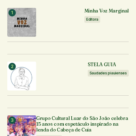
Notifique-me sobre novos comentários por e-mail.
Minha Voz Marginal
Editora
Notifique-me sobre novas publicações por e-mail.
Enviar comentário
STELA GUIA
Saudades piauienses
Grupo Cultural Luar do São João celebra
15 anos com espetáculo inspirado na
lenda do Cabeça de Cuia