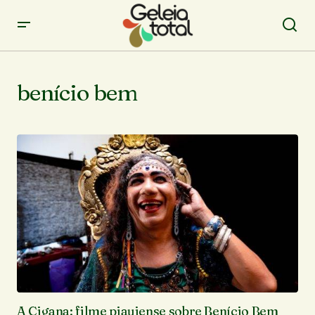
benício bem
A Cigana: filme piauiense sobre Benício Bem