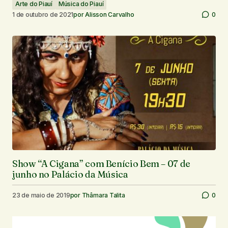
Arte do Piauí
Música do Piauí
1 de outubro de 2021
por
Alisson Carvalho
0
Show “A Cigana” com Benício Bem – 07 de
junho no Palácio da Música
23 de maio de 2019
por
Thâmara Talita
0