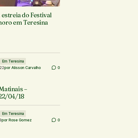
 estreia do Festival
horo em Teresina
Em Teresina
022
por
Alisson Carvalho
0
Matinais –
 22/04/18
Em Teresina
8
por
Rose Gomez
0