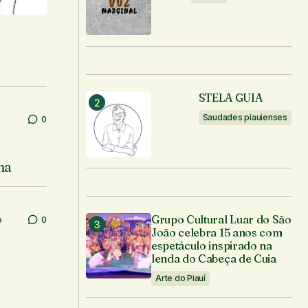
STELA GUIA
Saudades piauienses
0
na
Grupo Cultural Luar do São
o
0
João celebra 15 anos com
espetáculo inspirado na
lenda do Cabeça de Cuia
Arte do Piauí