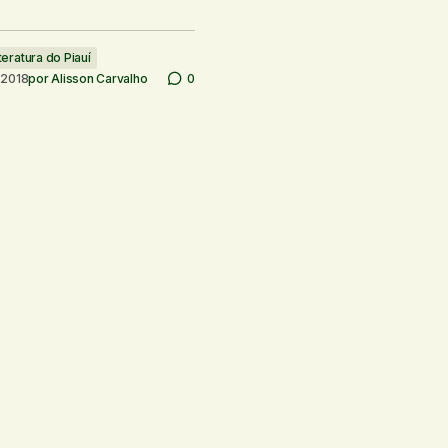
teratura do Piauí
 2018
por
Alisson Carvalho
0