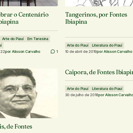
brar o Centenário
Tangerinos, por Fontes
biapina
Ibiapina
Arte do Piauí
Em Teresina
uí
Arte do Piauí
Literatura do Piauí
022
por
Alisson Carvalho
1
10 de abril de 2019
por
Alisson Carvalho
Caipora, de Fontes Ibiapi
Arte do Piauí
Literatura do Piauí
30 de julho de 2018
por
Alisson Carvalh
is, de Fontes