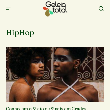
HipHop
Conheçam o 3° ato de Sinais em Grades,