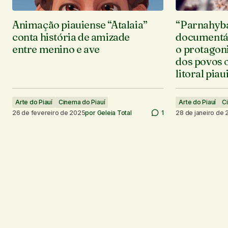
Animação piauiense “Atalaia”
“Parnahyba
conta história de amizade
documentár
entre menino e ave
o protagon
dos povos 
litoral pia
Arte do Piauí
Cinema do Piauí
Arte do Piauí
C
26 de fevereiro de 2025
por
Geleia Total
1
28 de janeiro de