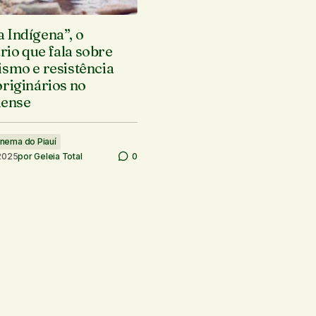
 Indígena”, o
io que fala sobre
ismo e resistência
originários no
uiense
inema do Piauí
 2025
por
Geleia Total
0