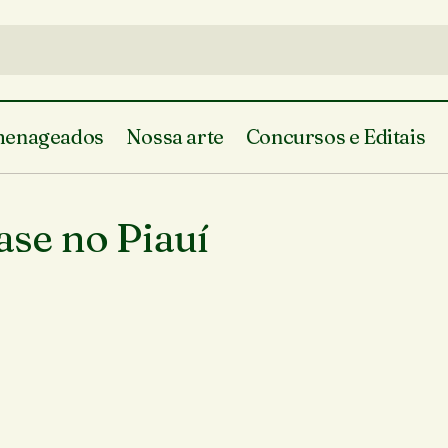
enageados
Nossa arte
Concursos e Editais
se no Piauí