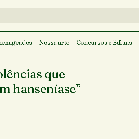
enageados
Nossa arte
Concursos e Editais
olências que
m hanseníase”