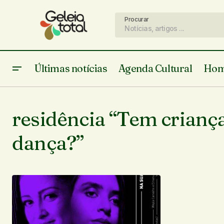
Procurar
Últimas notícias
Agenda Cultural
Hom
residência “Tem crianç
dança?”