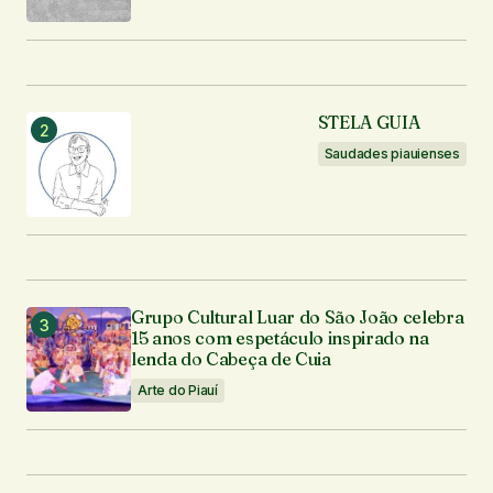
STELA GUIA
Saudades piauienses
Grupo Cultural Luar do São João celebra
15 anos com espetáculo inspirado na
lenda do Cabeça de Cuia
Arte do Piauí