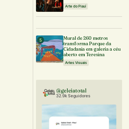
Arte do Piauí
Mural de 260 metros
transforma Parque da
Cidadania em galeria a céu
aberto em Teresina
Artes Visuais
@geleiatotal
32.9k Seguidores