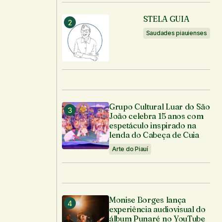
STELA GUIA
Saudades piauienses
Grupo Cultural Luar do São
João celebra 15 anos com
espetáculo inspirado na
lenda do Cabeça de Cuia
Arte do Piauí
Monise Borges lança
experiência audiovisual do
álbum Punaré no YouTube