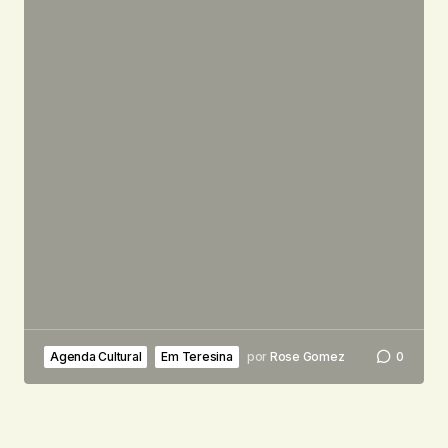
Agenda Cultural
Em Teresina
por
Rose Gomez
0