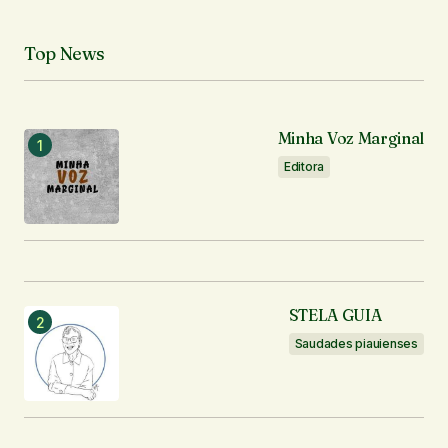
Seu nome
*
Top News
Seu e-mail
*
Minha Voz Marginal
Notifique-me sobre novos comentários por e-mail.
Editora
Notifique-me sobre novas publicações por e-mail.
Enviar comentário
STELA GUIA
Saudades piauienses