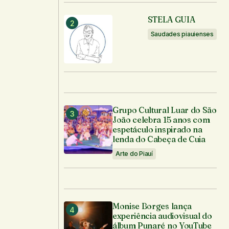
STELA GUIA
Saudades piauienses
Grupo Cultural Luar do São
João celebra 15 anos com
espetáculo inspirado na
lenda do Cabeça de Cuia
Arte do Piauí
Monise Borges lança
experiência audiovisual do
álbum Punaré no YouTube