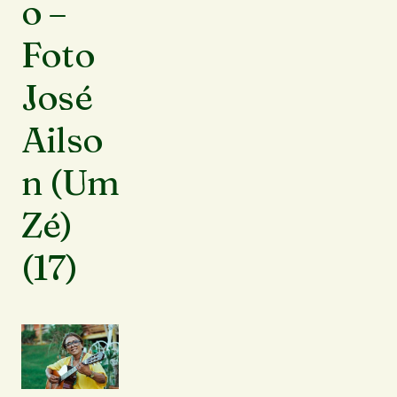
o –
Foto
José
Ailso
n (Um
Zé)
(17)