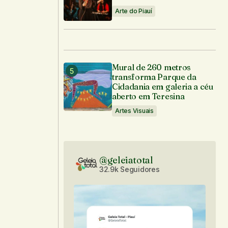
Arte do Piauí
Mural de 260 metros
transforma Parque da
Cidadania em galeria a céu
aberto em Teresina
Artes Visuais
@geleiatotal
32.9k Seguidores