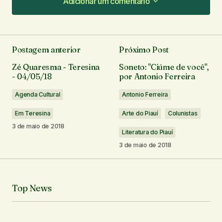
Adicionar um comentário
Adicionar um comentário
Postagem anterior
Próximo Post
O seu endereço de e-mail não será publicado.
Zé Quaresma - Teresina
Soneto: "Ciúme de você",
Campos obrigatórios são marcados com
*
- 04/05/18
por Antonio Ferreira
Agenda Cultural
Antonio Ferreira
Comentário
*
Em Teresina
Arte do Piauí
Colunistas
3 de maio de 2018
Literatura do Piauí
3 de maio de 2018
Seu nome
*
Top News
Seu e-mail
*
Notifique-me sobre novos comentários por e-mail.