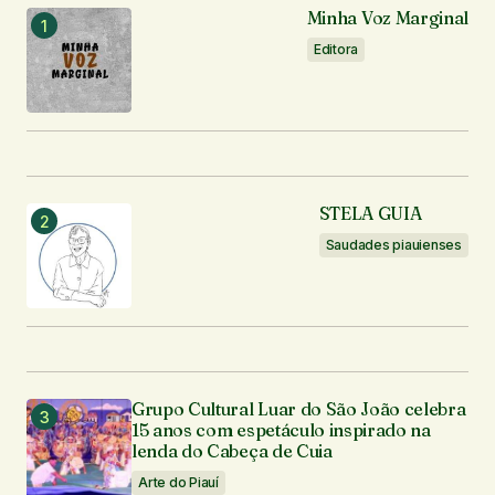
Minha Voz Marginal
Editora
Notifique-me sobre novas publicações por e-mail.
Enviar comentário
STELA GUIA
Saudades piauienses
Grupo Cultural Luar do São João celebra
15 anos com espetáculo inspirado na
lenda do Cabeça de Cuia
Arte do Piauí