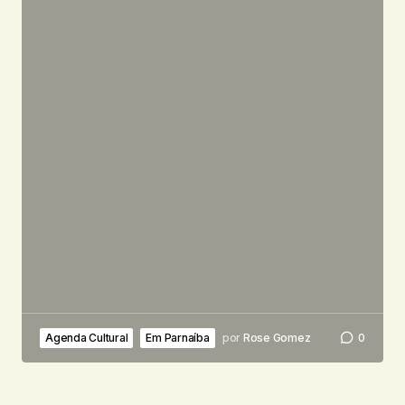
Agenda Cultural
Em Parnaíba
por
Rose Gomez
0