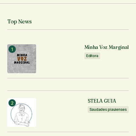
Seu nome
*
Top News
Seu e-mail
*
Minha Voz Marginal
Notifique-me sobre novos comentários por e-mail.
Editora
Notifique-me sobre novas publicações por e-mail.
Enviar comentário
STELA GUIA
Saudades piauienses