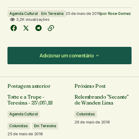
Agenda Cultural
Em Teresina
25 de maio de 2018
por
Rose Gomez
3,2K visualizações
Adicionar um comentário
Adicionar um comentário
Postagem anterior
Próximo Post
O seu endereço de e-mail não será publicado.
Totte e a Trupe -
Relembrando "Secante"
Campos obrigatórios são marcados com
*
Teresina - 25\05\18
de Wanden Lima
Agenda Cultural
Colunistas
Comentário
*
26 de maio de 2018
Colunistas
Em Teresina
25 de maio de 2018