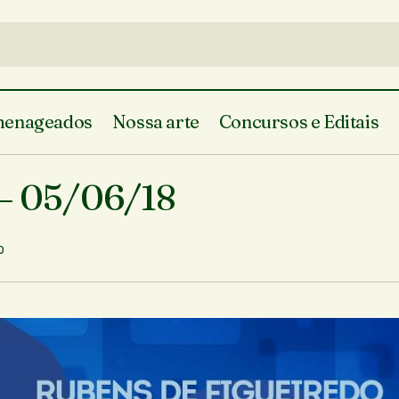
enageados
Nossa arte
Concursos e Editais
Terça Maior – Teresina – 05/06/
genda Cultural
Em Teresina
 – 05/06/18
0