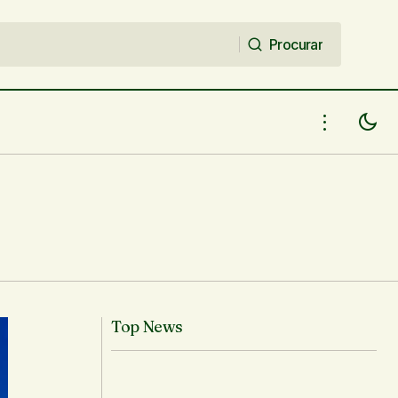
Procurar
Procurar
16º SALIPI - Histórias pra contar - 1º a
18
10 de junho - Teresina
Top News