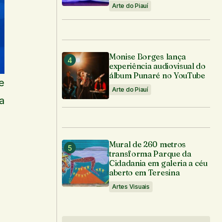
Arte do Piauí
Monise Borges lança
experiência audiovisual do
álbum Punaré no YouTube
e
Arte do Piauí
a
Mural de 260 metros
transforma Parque da
Cidadania em galeria a céu
aberto em Teresina
Artes Visuais