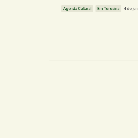
Agenda Cultural
Em Teresina
4 de ju
Comentário
*
Seu nome
*
Notifique-me sobre novos comentári
Enviar comentário