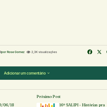
8
por
Rose Gomez
2,3K visualizações
Adicionar um comentário
Adicionar um comentário
Próximo Post
á publicado.
Campos obrigatórios são marcados com
*
09/06/18
16º SALIPI - Histórias pra