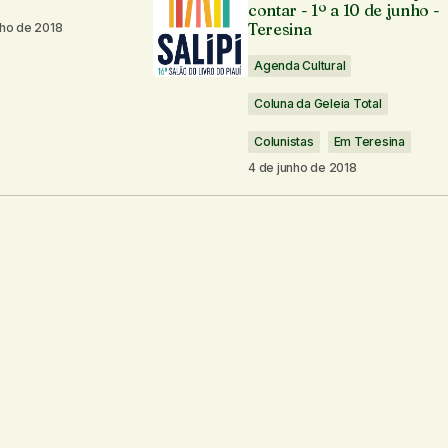
contar - 1º a 10 de junho -
Teresina
nho de 2018
Agenda Cultural
Coluna da Geleia Total
Colunistas
Em Teresina
Seu e-mail
*
4 de junho de 2018
os por e-mail.
Notifique-me sobre novas publicações por e