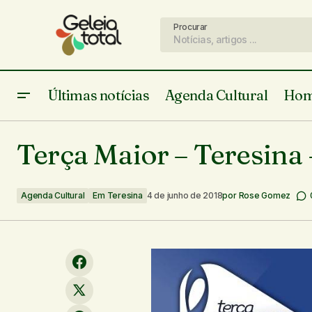
Procurar
Últimas notícias
Agenda Cultural
Hom
Espetáculo "Kodak" - Teresina -
A
Terça Maior – Teresina
09/06/18
Agenda Cultural
Em Teresina
4 de junho de 2018
por
Rose Gomez