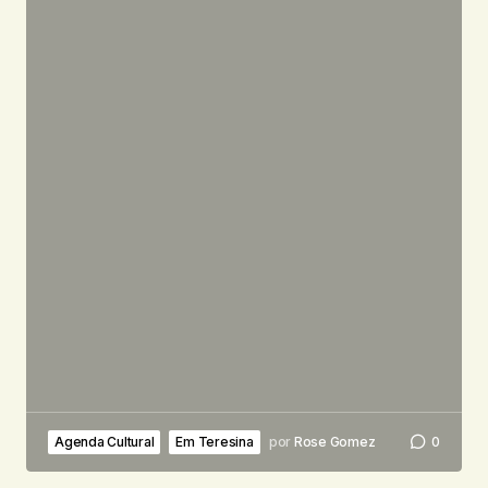
Agenda Cultural
Em Teresina
por
Rose Gomez
0