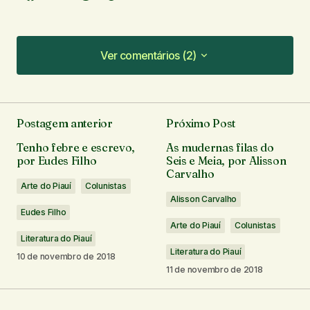
Ver comentários (2)
Ver comentários (2)
A educação mecanizada, digo, tecnocrata, cada
vez formando especialistas e sem preparar a
Postagem anterior
Próximo Post
pessoa para o mundo real é algo preocupante.
Tenho febre e escrevo,
As mudernas filas do
Formamos respondedores de questões
por Eudes Filho
Seis e Meia, por Alisson
Carvalho
especializados em bizus, exímios tradutores das
Arte do Piauí
Colunistas
linguagens dos diversos certames e bancas
Alisson Carvalho
avaliadoras, contudo que muitas vezes não
Eudes Filho
refletem criticamente questões que atravessam
Arte do Piauí
Colunistas
Literatura do Piauí
a humanidade. Especialistas apartados das
Literatura do Piauí
10 de novembro de 2018
discussões sociais e políticas são INDIVÍDUOS
11 de novembro de 2018
que, aparentemente, não questionam as regras,
são meras ferramentas de trabalho. A educação