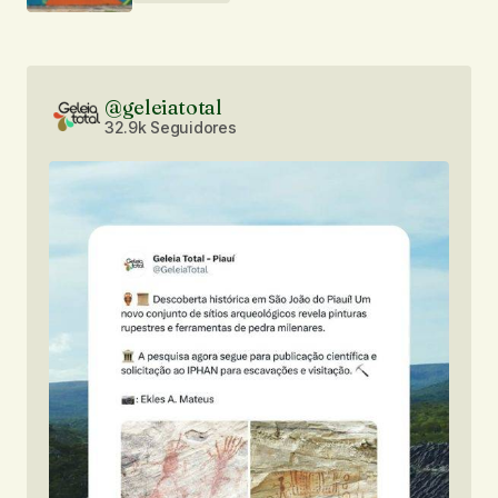
Notifique-me sobre novas publicações por e-mail.
Enviar comentário
@geleiatotal
32.9k Seguidores