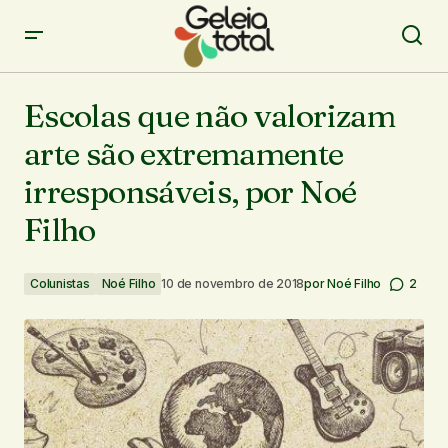
Escolas que não valorizam arte são extremamente
irresponsáveis, por Noé Filho
Escolas que não valorizam
arte são extremamente
irresponsáveis, por Noé
Filho
Colunistas
Noé Filho
10 de novembro de 2018
por
Noé Filho
2