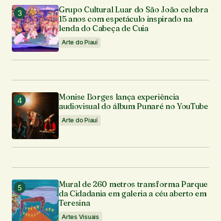
Grupo Cultural Luar do São João celebra
15 anos com espetáculo inspirado na
lenda do Cabeça de Cuia
Arte do Piauí
O seu endereço de e-mail não será publicado.
Campos obrigatórios são marcados com
*
Comentário
*
Monise Borges lança experiência
audiovisual do álbum Punaré no YouTube
Arte do Piauí
Seu nome
*
Seu e-mail
*
Mural de 260 metros transforma Parque
da Cidadania em galeria a céu aberto em
Teresina
Notifique-me sobre novos comentários por e-mail.
Artes Visuais