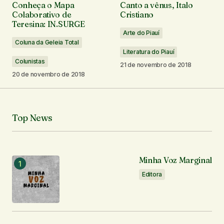
20 de novembro de 2018 em 19:49
Conheça o Mapa
Canto a vênus, Italo
Colaborativo de
Cristiano
Responder
Teresina: IN.SURGE
Arte do Piauí
Coluna da Geleia Total
Literatura do Piauí
Obrigado <3
Colunistas
21 de novembro de 2018
Paulo Narley
20 de novembro de 2018
20 de novembro de 2018 em 22:25
Responder
Top News
Que texto lindo. Sensibilidade que encanta e
emociona!
Minha Voz Marginal
Lília
Editora
20 de novembro de 2018 em 19:51
Responder