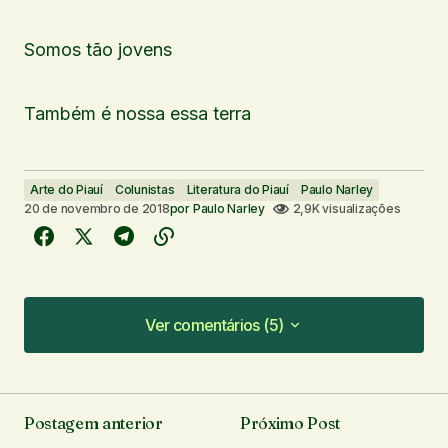
Somos tão jovens
Também é nossa essa terra
Arte do Piauí
Colunistas
Literatura do Piauí
Paulo Narley
20 de novembro de 2018
por
Paulo Narley
2,9K visualizações
Ver comentários (5)
Ver comentários (5)
Lindo texto! ???
Postagem anterior
Próximo Post
Natty