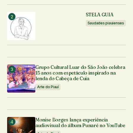
Muito obrigado <3
STELA GUIA
Paulo Narley
20 de novembro de 2018 em 22:25
Saudades piauienses
Responder
Maravilhoso!!
Simone Alves
Grupo Cultural Luar do São João celebra
16 de dezembro de 2018 em 22:41
15 anos com espetáculo inspirado na
lenda do Cabeça de Cuia
Responder
Arte do Piauí
O seu endereço de e-mail não será publicado.
Monise Borges lança experiência
Campos obrigatórios são marcados com
*
audiovisual do álbum Punaré no YouTube