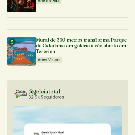
Arte do Piauí
Comentário
*
Mural de 260 metros transforma Parque
Seu nome
*
da Cidadania em galeria a céu aberto em
Teresina
Artes Visuais
Seu e-mail
*
Notifique-me sobre novos comentários por e-mail.
@geleiatotal
32.9k Seguidores
Notifique-me sobre novas publicações por e-mail.
Enviar comentário