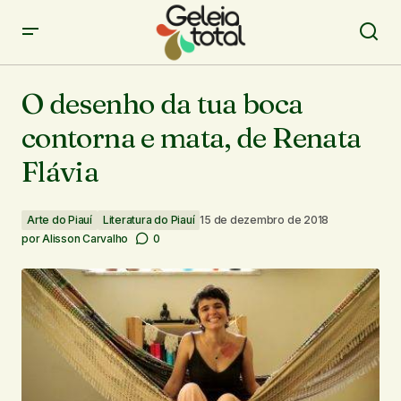
O desenho da tua boca contorna e mata, de Renata
Flávia
O desenho da tua boca
contorna e mata, de Renata
Flávia
Arte do Piauí
Literatura do Piauí
15 de dezembro de 2018
por
Alisson Carvalho
0