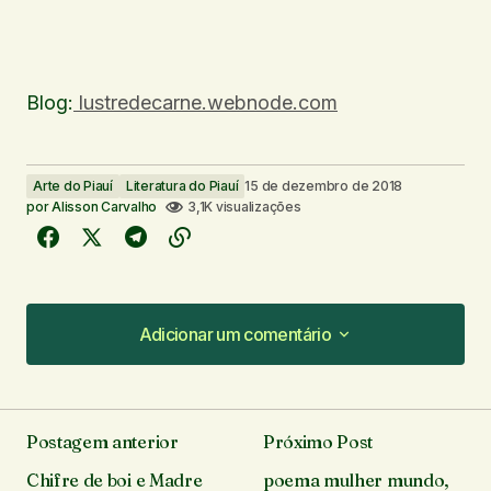
Blog:
lustredecarne.webnode.com
Arte do Piauí
Literatura do Piauí
15 de dezembro de 2018
por
Alisson Carvalho
3,1K visualizações
Adicionar um comentário
Adicionar um comentário
Postagem anterior
Próximo Post
O seu endereço de e-mail não será publicado.
Chifre de boi e Madre
poema mulher mundo,
Campos obrigatórios são marcados com
*