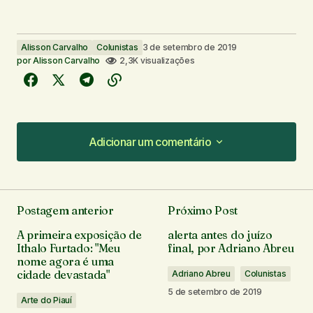
Alisson Carvalho
Colunistas
3 de setembro de 2019
por
Alisson Carvalho
2,3K visualizações
Adicionar um comentário
Adicionar um comentário
Postagem anterior
Próximo Post
O seu endereço de e-mail não será publicado.
A primeira exposição de
alerta antes do juízo
Campos obrigatórios são marcados com
*
Ithalo Furtado: "Meu
final, por Adriano Abreu
nome agora é uma
cidade devastada"
Adriano Abreu
Colunistas
Comentário
*
5 de setembro de 2019
Arte do Piauí