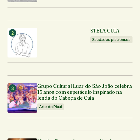
STELA GUIA
Saudades piauienses
Grupo Cultural Luar do São João celebra
15 anos com espetáculo inspirado na
lenda do Cabeça de Cuia
Arte do Piauí