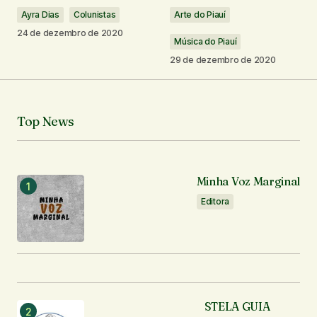
Comentário
*
Ayra Dias
Colunistas
Arte do Piauí
24 de dezembro de 2020
Música do Piauí
29 de dezembro de 2020
Seu nome
*
Top News
Seu e-mail
*
Minha Voz Marginal
Notifique-me sobre novos comentários por e-mail.
Editora
Notifique-me sobre novas publicações por e-mail.
Enviar comentário
STELA GUIA