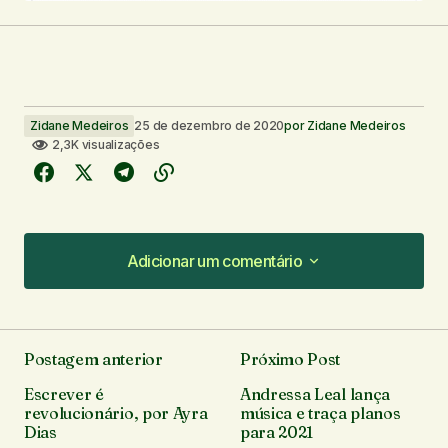
Zidane Medeiros
25 de dezembro de 2020
por
Zidane Medeiros
2,3K visualizações
Adicionar um comentário
Adicionar um comentário
Postagem anterior
Próximo Post
O seu endereço de e-mail não será publicado.
Escrever é
Andressa Leal lança
Campos obrigatórios são marcados com
*
revolucionário, por Ayra
música e traça planos
Dias
para 2021