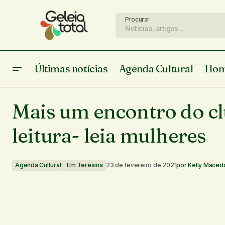
Procurar
Últimas notícias
Agenda Cultural
Hom
A periferia produz, mas cês fingem
Agenda Cultur
Mais um encontro do cl
que não vê
leitura- leia mulheres
Agenda Cultural
Em Teresina
23 de fevereiro de 2021
por
Kelly Maced