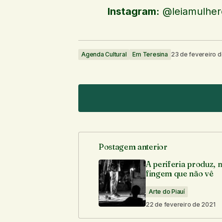
Instagram:
@leiamulhere
Agenda Cultural
Em Teresina
23 de fevereiro 
Postagem anterior
O seu endereço de e-mail não ser
A periferia produz, 
fingem que não vê
Comentário
*
Arte do Piauí
22 de fevereiro de 2021