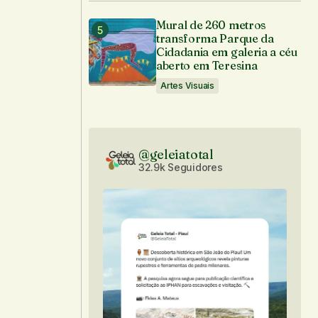
Mural de 260 metros
transforma Parque da
Cidadania em galeria a céu
aberto em Teresina
-mail.
Artes Visuais
@geleiatotal
32.9k Seguidores