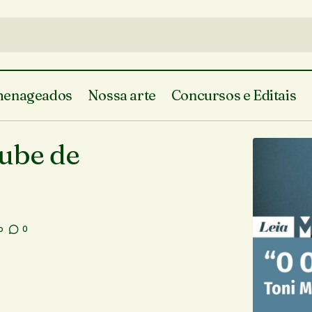
enageados
Nossa arte
Concursos e Editais
Mais um encontro do clube de leitura- le
al
Em Teresina
ube de
o
0