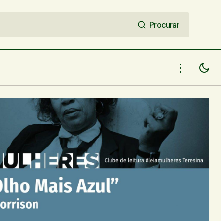
Procurar
Procurar
Clube de leitura- leia mulheres
ia mulheres
Teresina