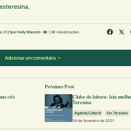
steresina.
de 2021
por
Kelly Macedo
1,9K visualizações
Adicionar um comentário
Adicionar um comentário
Próximo Post
á publicado.
Campos obrigatórios são marcados com
*
mas cês
Clube de leitura- leia mulh
Teresina
Agenda Cultural
Em Teresina
24 de fevereiro de 2021