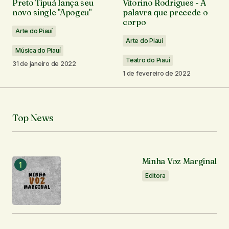
Preto Tipuá lança seu
Vitorino Rodrigues - A
Campos obrigatórios são marcados com
*
novo single "Apogeu"
palavra que precede o
corpo
Arte do Piauí
Comentário
*
Arte do Piauí
Música do Piauí
Teatro do Piauí
31 de janeiro de 2022
1 de fevereiro de 2022
Seu nome
*
Top News
Seu e-mail
*
Minha Voz Marginal
Notifique-me sobre novos comentários por e-mail.
Editora
Notifique-me sobre novas publicações por e-mail.
Enviar comentário