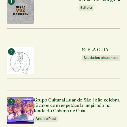
Comentário
*
Editora
Seu nome
*
STELA GUIA
Seu e-mail
*
Saudades piauienses
Enviar comentário
Grupo Cultural Luar do São João celebra
15 anos com espetáculo inspirado na
lenda do Cabeça de Cuia
Arte do Piauí