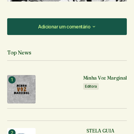
Adicionar um comentário
Adicionar um comentário
Top News
O seu endereço de e-mail não será publicado.
Campos obrigatórios são marcados com
*
Minha Voz Marginal
Comentário
*
Editora
Seu nome
*
STELA GUIA