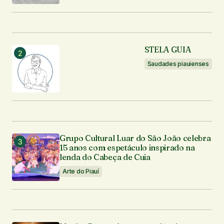
Enviar comentário
STELA GUIA
Saudades piauienses
Grupo Cultural Luar do São João celebra
15 anos com espetáculo inspirado na
lenda do Cabeça de Cuia
Arte do Piauí