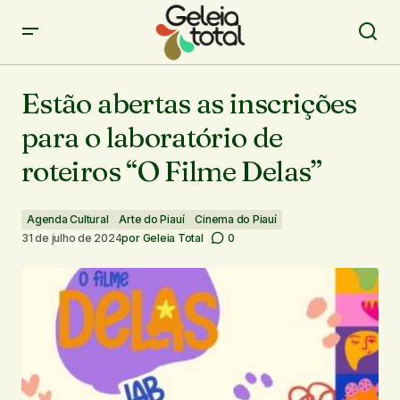
Estão abertas as inscrições para o laboratório de
roteiros “O Filme Delas”
Estão abertas as inscrições
para o laboratório de
roteiros “O Filme Delas”
Agenda Cultural
Arte do Piauí
Cinema do Piauí
31 de julho de 2024
por
Geleia Total
0