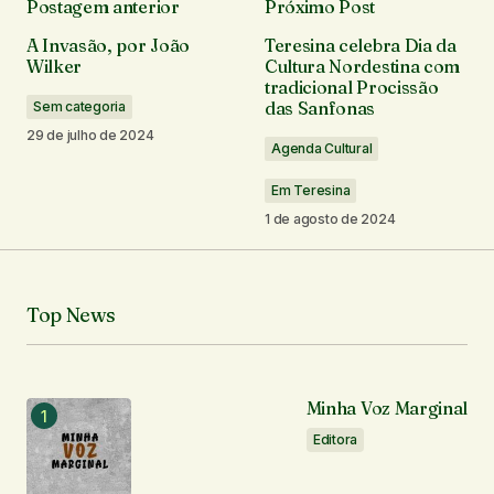
Postagem anterior
Próximo Post
O seu endereço de e-mail não será publicado.
A Invasão, por João
Teresina celebra Dia da
Campos obrigatórios são marcados com
*
Wilker
Cultura Nordestina com
tradicional Procissão
das Sanfonas
Sem categoria
Comentário
*
29 de julho de 2024
Agenda Cultural
Em Teresina
1 de agosto de 2024
Seu nome
*
Top News
Seu e-mail
*
Notifique-me sobre novos comentários por e-mail.
Minha Voz Marginal
Editora
Notifique-me sobre novas publicações por e-mail.