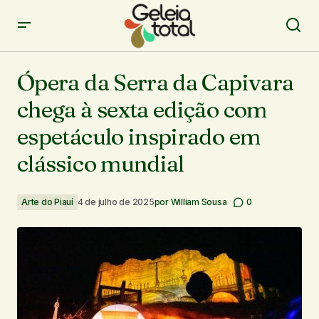
Ópera da Serra da Capivara chega à sexta edição com
espetáculo inspirado em clássico mundial
Ópera da Serra da Capivara
chega à sexta edição com
espetáculo inspirado em
clássico mundial
Arte do Piauí
4 de julho de 2025
por
William Sousa
0