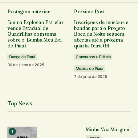
Postagem anterior
Próximo Post
O seu endereço de e-mail não será publicado.
Junina Explosão Estrelar
Inscrições de músicos e
Campos obrigatórios são marcados com
*
vence Estadual de
bandas para o Projeto
Quadrilhas com tema
Boca da Noite seguem
sobre o 'Bumba Meu Boi'
abertas até a próxima
Comentário
*
do Piauí
quarta-feira (9)
Dança do Piauí
Concursos e Editais
30 de junho de 2025
Música do Piauí
7 de julho de 2025
Seu nome
*
Seu e-mail
*
Top News
Notifique-me sobre novos comentários por e-mail.
Minha Voz Marginal
Notifique-me sobre novas publicações por e-mail.