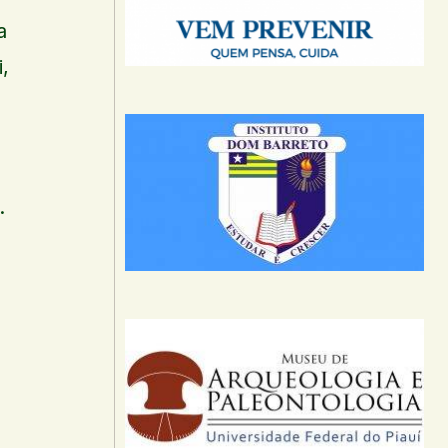
a
,
.