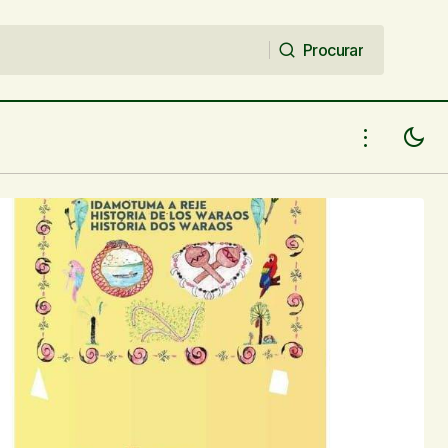
Procurar
Procurar
por
Bid Lima lança livro trilíngue
"NENHUMA POESIA" no Clube dos
Diários de Teresina