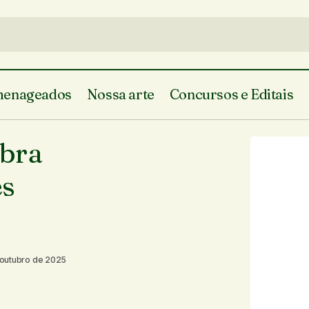
enageados
Nossa arte
Concursos e Editais
Conheçam a primeira obra escrita 
te do Piauí
Em Teresina
obra
comunidades indígenas no Piauí
es
 outubro de 2025