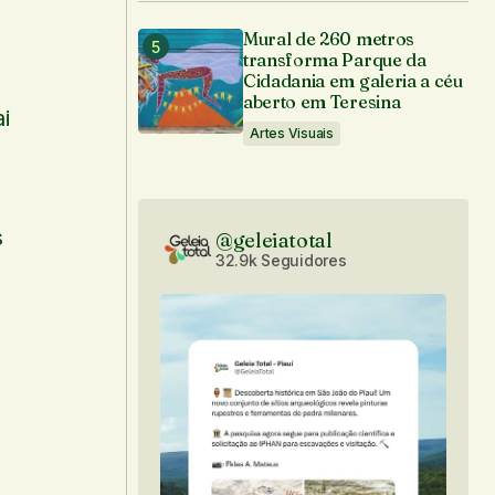
Mural de 260 metros
transforma Parque da
Cidadania em galeria a céu
aberto em Teresina
i
Artes Visuais
s
@geleiatotal
32.9k Seguidores