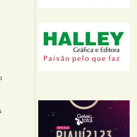
m
o
s