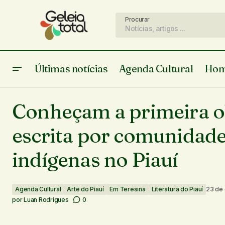
Procurar
Últimas notícias
Agenda Cultural
Hom
Agenda Cultural
Ar
Letras com login: a inovação da cultura
Conheçam a primeira 
piauiense no digital
Literatura do Piauí
escrita por comunidad
indígenas no Piauí
Agenda Cultural
Arte do Piauí
Em Teresina
Literatura do Piauí
23 de
por
Luan Rodrigues
0