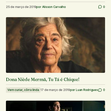
25 de março de 2019
por
Alisson Carvalho
0
Dona Niède Mermã, Tu Tá é Chique!
Vem curiar, côrra linda
17 de março de 2019
por
Luan Rodrigues
0