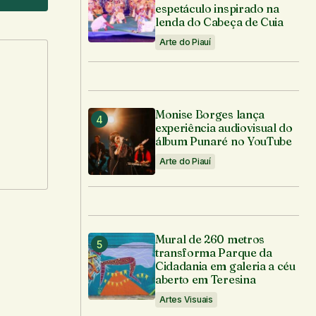
espetáculo inspirado na
lenda do Cabeça de Cuia
Arte do Piauí
Monise Borges lança
experiência audiovisual do
álbum Punaré no YouTube
Arte do Piauí
Mural de 260 metros
-mail.
transforma Parque da
Cidadania em galeria a céu
aberto em Teresina
Artes Visuais