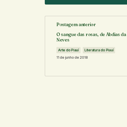
Postagem anterior
O seu endereço de e-mail não ser
O sangue das rosas, de Abdias da
Neves
Comentário
*
Arte do Piauí
Literatura do Piauí
11 de junho de 2018
Seu nome
*
Notifique-me sobre novos comentári
Enviar comentário