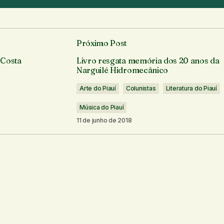
Adicionar um comentário
Próximo Post
á publicado.
Campos obrigatórios são marcados com
*
 Costa
Livro resgata memória dos 20 anos da
Narguilé Hidromecânico
Arte do Piauí
Colunistas
Literatura do Piauí
Música do Piauí
11 de junho de 2018
Seu e-mail
*
os por e-mail.
Notifique-me sobre novas publicações por e