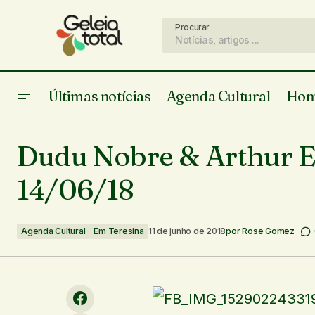
Procurar
Últimas notícias
Agenda Cultural
Hom
O sangue das rosas, de Abdias da
Agenda Cultura
Dudu Nobre & Arthur Es
Costa Neves
14/06/18
Agenda Cultural
Em Teresina
11 de junho de 2018
por
Rose Gomez