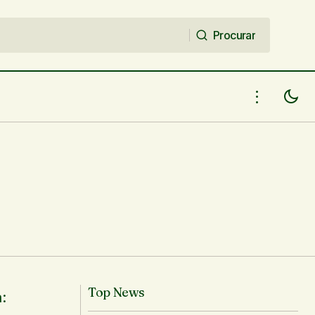
Procurar
Procurar
Livro resgata memória dos 20 anos da
 – 14/06/18
Narguilé Hidromecânico
Top News
: