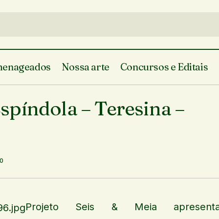
enageados
Nossa arte
Concursos e Editais
Dudu Nobre & Arthur Espíndola – Teresina
l
Em Teresina
píndola – Teresina –
0
Projeto Seis & Meia apresenta