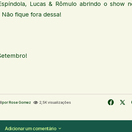
spíndola, Lucas & Rômulo abrindo o show n
Não fique fora dessa!
 Setembro!
18
por
Rose Gomez
2,5K visualizações
Adicionar um comentário