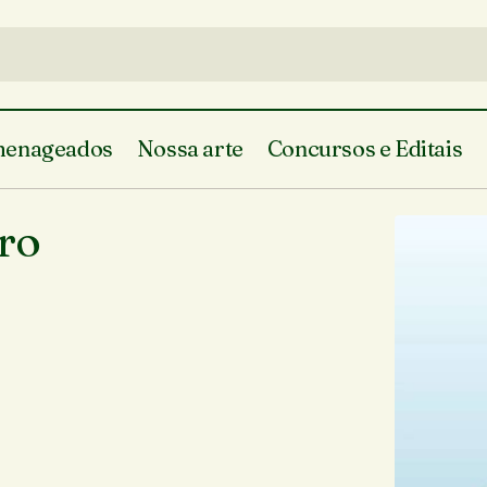
enageados
Nossa arte
Concursos e Editais
Soneto, de Celso Pinheiro
Colunistas
iro