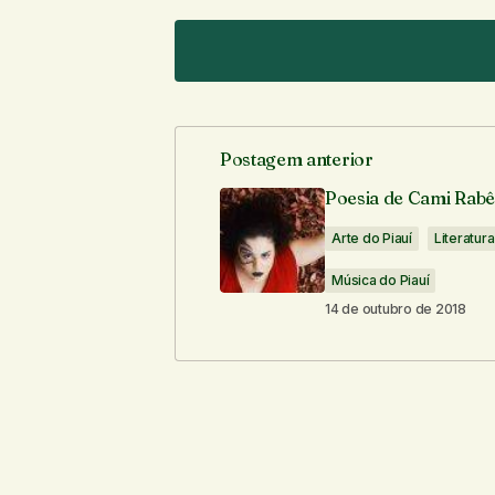
Postagem anterior
O seu endereço de e-mail não ser
Poesia de Cami Rabê
Arte do Piauí
Literatura
Comentário
*
Música do Piauí
14 de outubro de 2018
Seu nome
*
Notifique-me sobre novos comentári