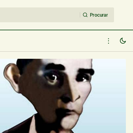
Procurar
Procurar
O canto que vem da alma de Luiza
Miranda