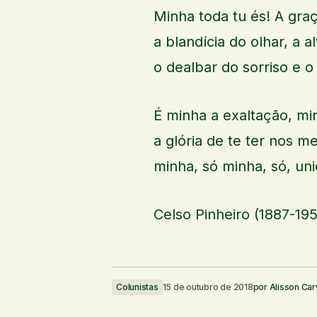
Minha toda tu és! A gra
a blandícia do olhar, a 
o dealbar do sorriso e o
É minha a exaltação, m
a glória de te ter nos 
minha, só minha, só, un
Celso Pinheiro (1887-19
Colunistas
15 de outubro de 2018
por
Alisson Car