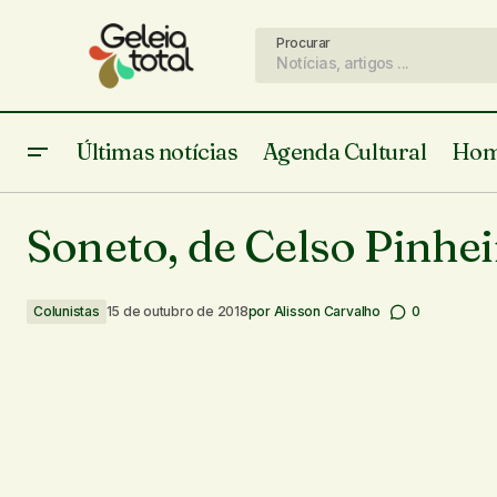
Procurar
Últimas notícias
Agenda Cultural
Hom
Poesia de Cami Rabêlo
Soneto, de Celso Pinhe
Colunistas
15 de outubro de 2018
por
Alisson Carvalho
0