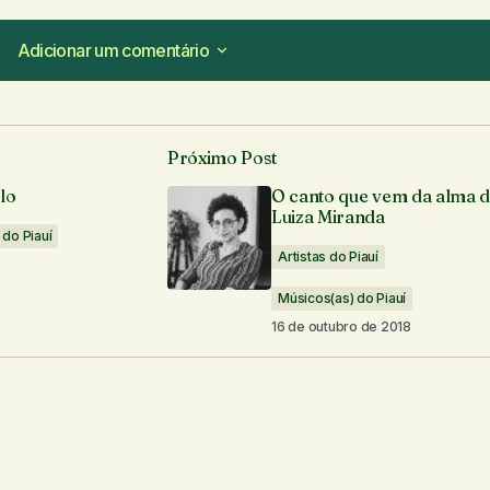
Adicionar um comentário
Adicionar um comentário
Próximo Post
á publicado.
Campos obrigatórios são marcados com
*
lo
O canto que vem da alma 
Luiza Miranda
 do Piauí
Artistas do Piauí
Músicos(as) do Piauí
16 de outubro de 2018
Seu e-mail
*
os por e-mail.
Notifique-me sobre novas publicações por e