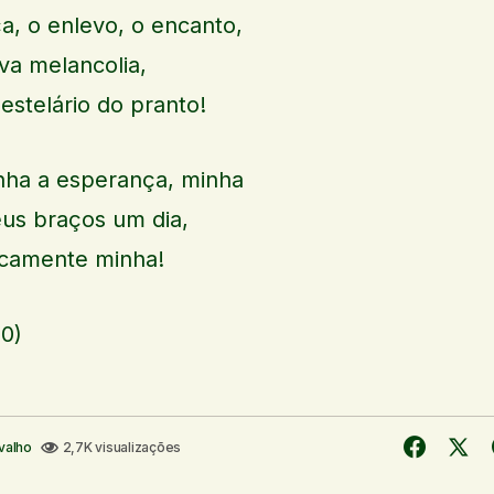
ça, o enlevo, o encanto,
alva melancolia,
 estelário do pranto!
inha a esperança, minha
meus braços um dia,
icamente minha!
50)
valho
2,7K visualizações