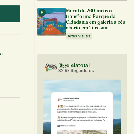
Mural de 260 metros
transforma Parque da
Cidadania em galeria a céu
aberto em Teresina
Artes Visuais
de
@geleiatotal
32.9k Seguidores
-mail.