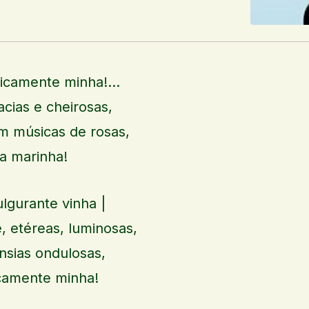
unicamente minha!…
acias e cheirosas,
em músicas de rosas,
la marinha!
fulgurante vinha
|
, etéreas, luminosas,
nsias ondulosas,
icamente minha!