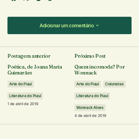
Adicionar um comentário
Adicionar um comentário
Postagem anterior
Próximo Post
O seu endereço de e-mail não será publicado.
Poética, de Joana Maria
Quem incomoda? Por
Campos obrigatórios são marcados com
*
Guimarães
Wonnack
Arte do Piauí
Arte do Piauí
Colunistas
Comentário
*
Literatura do Piauí
Literatura do Piauí
1 de abril de 2019
Wonnack Alves
4 de abril de 2019
Seu nome
*