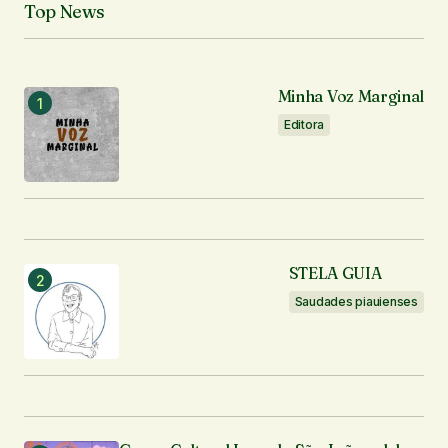
Top News
Seu e-mail
*
Notifique-me sobre novos comentários por e-mail.
Minha Voz Marginal
Editora
Notifique-me sobre novas publicações por e-mail.
Enviar comentário
STELA GUIA
Saudades piauienses