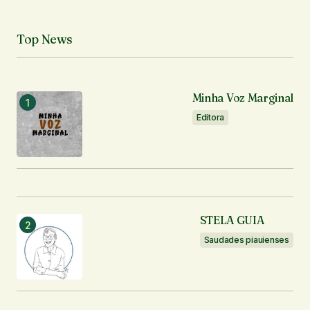
Seu nome
*
Top News
Seu e-mail
*
Minha Voz Marginal
Editora
Notifique-me sobre novos comentários por e-mail.
Notifique-me sobre novas publicações por e-mail.
Enviar comentário
STELA GUIA
Saudades piauienses