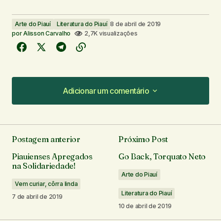
Arte do Piauí
Literatura do Piauí
8 de abril de 2019
por
Alisson Carvalho
2,7K visualizações
Adicionar um comentário
Adicionar um comentário
Postagem anterior
Próximo Post
O seu endereço de e-mail não será publicado.
Piauienses Apregados
Go Back, Torquato Neto
Campos obrigatórios são marcados com
*
na Solidariedade!
Arte do Piauí
Vem curiar, côrra linda
Comentário
*
Literatura do Piauí
7 de abril de 2019
10 de abril de 2019