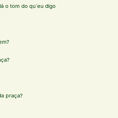
á o tom do qu´eu digo
mem?
aça?
 da praça?