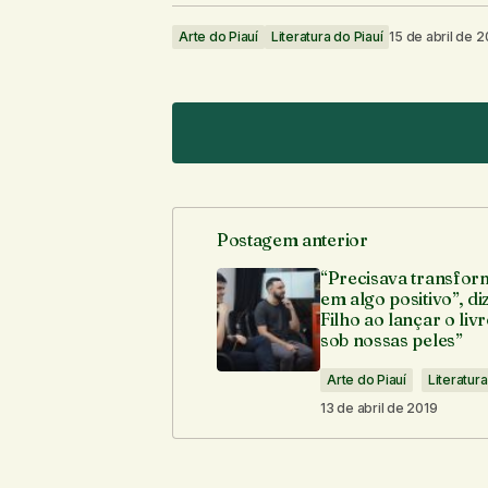
Arte do Piauí
Literatura do Piauí
15 de abril de 2
Postagem anterior
O seu endereço de e-mail não ser
“Precisava transfor
em algo positivo”, di
Filho ao lançar o liv
Comentário
*
sob nossas peles”
Arte do Piauí
Literatura
13 de abril de 2019
Seu nome
*