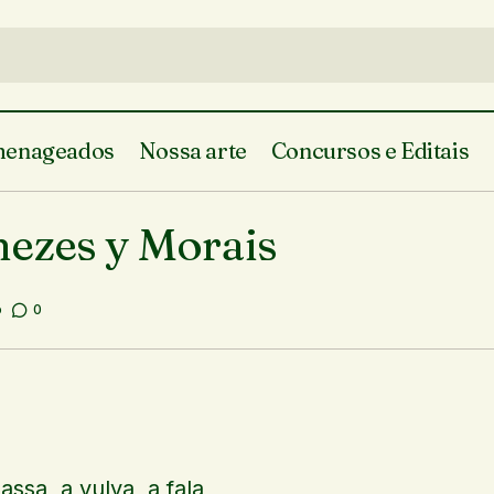
enageados
Nossa arte
Concursos e Editais
seres exalam amor, Menezes y Mo
 do Piauí
Literatura do Piauí
nezes y Morais
o
0
assa a vulva a fala