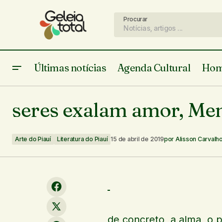
Procurar
Últimas notícias
Agenda Cultural
Hom
“Precisava transformar isso em algo
positivo”, diz Noé Filho ao lançar o livro
Arte
seres exalam amor, Me
“Cores sob nossas peles”
Arte do Piauí
Literatura do Piauí
15 de abril de 2019
por
Alisson Carvalh
de concreto a alma o p