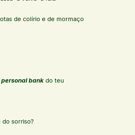
gotas de colírio e de mormaço
a
personal bank
do teu
e do sorriso?