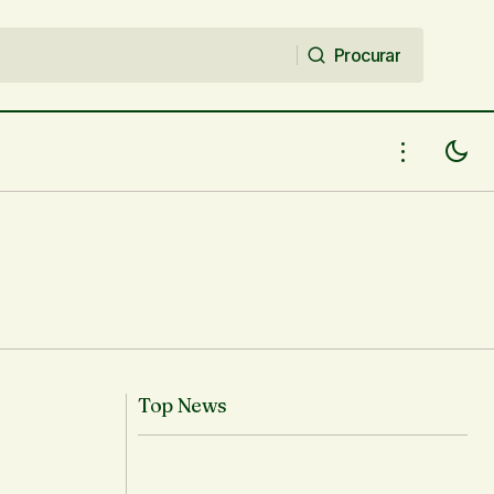
Procurar
Procurar
rais
Poesia de Valter Lima Alves
Top News