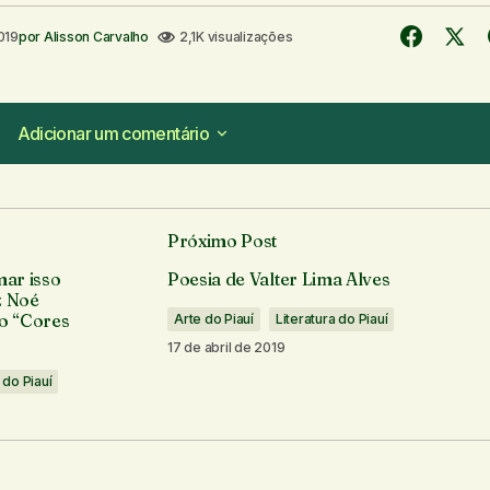
019
por
Alisson Carvalho
2,1K visualizações
Adicionar um comentário
Adicionar um comentário
Próximo Post
á publicado.
Campos obrigatórios são marcados com
*
mar isso
Poesia de Valter Lima Alves
z Noé
ro “Cores
Arte do Piauí
Literatura do Piauí
17 de abril de 2019
 do Piauí
Seu e-mail
*